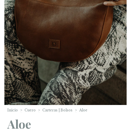
Inicio
>
Cuero
>
Carteras | Bolsos
>
Aloe
Aloe