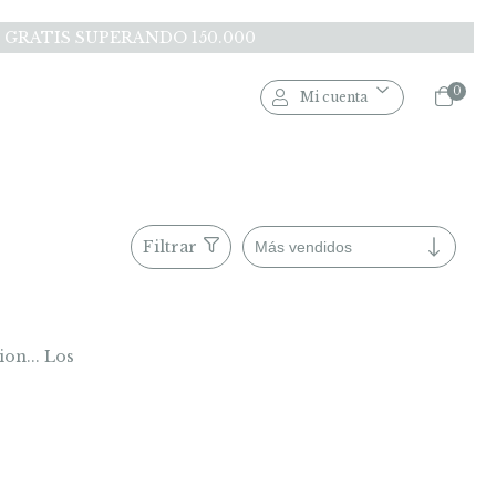
O GRATIS SUPERANDO 150.000
0
Mi cuenta
Filtrar
on... Los