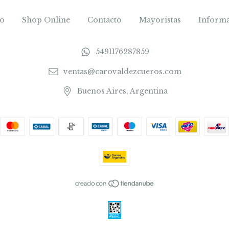
io
Shop Online
Contacto
Mayoristas
Inform
5491176287859
ventas@carovaldezcueros.com
Buenos Aires, Argentina